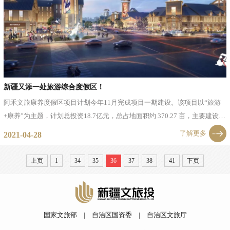
新疆又添一处旅游综合度假区！
阿禾文旅康养度假区项目计划今年11月完成项目一期建设。该项目以“旅游
+康养”为主题，计划总投资18.7亿元，总占地面积约 370.27 亩，主要建设旅
居式康养商业区、配套基础服务设施、颐养公寓、康养公寓、游客集散中
了解更多
2021-04-28
心、...
...
...
上页
1
34
35
36
37
38
41
下页
国家文旅部
|
自治区国资委
|
自治区文旅厅