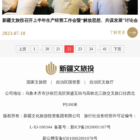
新疆文旅投召开上半年生产经营工作会暨“解放思想、共谋发展”讨论会
了解更多
2023-07-18
...
...
上页
1
20
21
22
23
24
41
下页
国家文旅部
|
自治区国资委
|
自治区文旅厅
公司地址：乌鲁木齐市沙依巴克区荣盛五街与高铁北三路交叉路口往西北
约100米
版权所有：新疆文化旅游投资集团有限公司 旅行社业务经营许可证编号：
L-XJ-100344 备案号：
新ICP备2020001167号
新公网安备65010602001078号