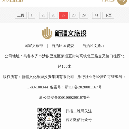
2023-03-03
...
...
上页
1
25
26
27
28
29
41
下页
国家文旅部
|
自治区国资委
|
自治区文旅厅
公司地址：乌鲁木齐市沙依巴克区荣盛五街与高铁北三路交叉路口往西北
约100米
版权所有：新疆文化旅游投资集团有限公司 旅行社业务经营许可证编号：
L-XJ-100344 备案号：
新ICP备2020001167号
新公网安备65010602001078号
扫描二维码关注
官方微信公众号