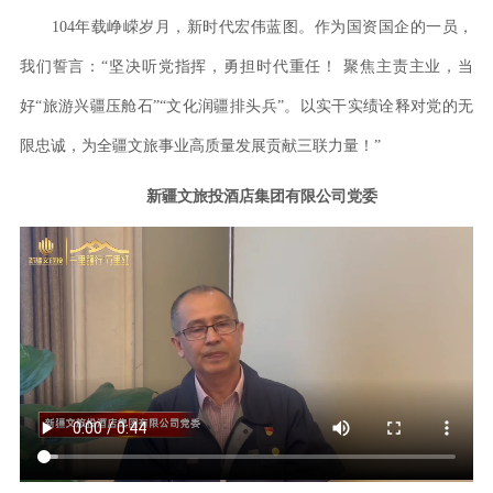
104年载峥嵘岁月，新时代宏伟蓝图。作为国资国企的一员，
我们誓言：“坚决听党指挥，勇担时代重任！ 聚焦主责主业，当
好“旅游兴疆压舱石”“文化润疆排头兵”。以实干实绩诠释对党的无
限忠诚，为全疆文旅事业高质量发展贡献三联力量！”
新疆文旅投酒店集团有限公司党委